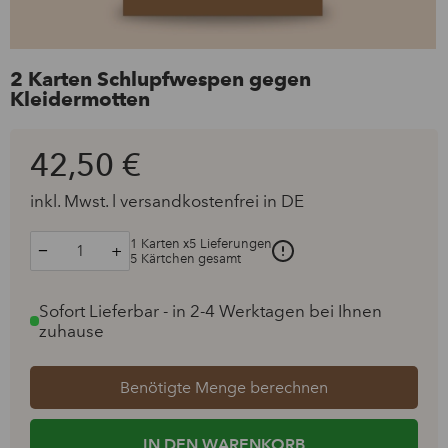
2 Karten Schlupfwespen gegen
Kleidermotten
42,50 €
inkl. Mwst. l versandkostenfrei in DE
1
Karten x5 Lieferungen
−
+
5
Kärtchen gesamt
Artikelmenge
Artikelmenge
um
um
eins
eins
Sofort Lieferbar - in 2-4 Werktagen bei Ihnen
erhöhen
reduzieren
zuhause
Benötigte Menge berechnen
IN DEN WARENKORB