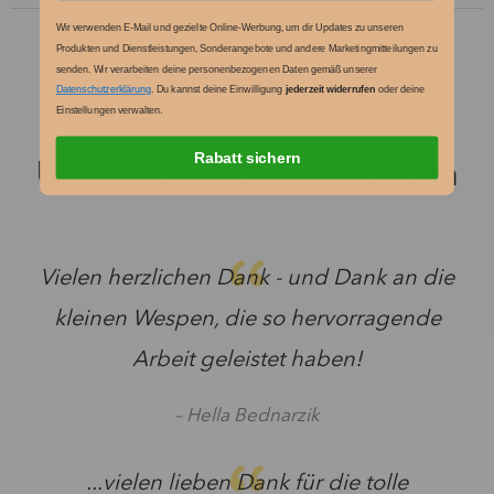
Wir verwenden E-Mail und gezielte Online-Werbung, um dir Updates zu unseren
Produkten und Dienstleistungen, Sonderangebote und andere Marketingmitteilungen zu
senden.
Wir verarbeiten deine personenbezogenen Daten gemäß unserer
Datenschutzerklärung
. Du kannst deine Einwilligung
jederzeit widerrufen
oder deine
Einstellungen verwalten.
Rabatt sichern
Unsere zufriedenen Kunden
Vielen herzlichen Dank - und Dank an die
kleinen Wespen, die so hervorragende
Arbeit geleistet haben!
– Hella Bednarzik
...vielen lieben Dank für die tolle