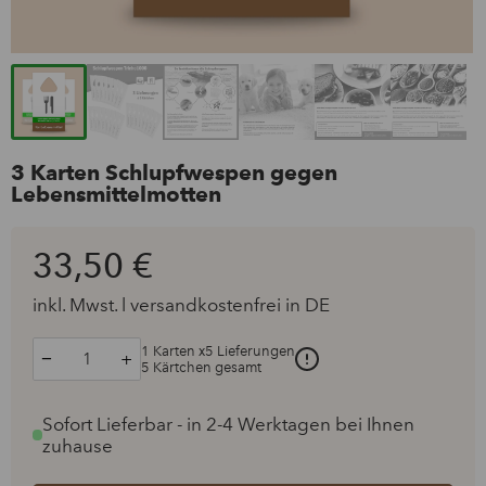
3 Karten Schlupfwespen gegen
Lebensmittelmotten
33,50 €
inkl. Mwst. l versandkostenfrei in DE
1
Karten x5 Lieferungen
−
+
5
Kärtchen gesamt
Artikelmenge
Artikelmenge
um
um
eins
eins
Sofort Lieferbar - in 2-4 Werktagen bei Ihnen
erhöhen
reduzieren
zuhause